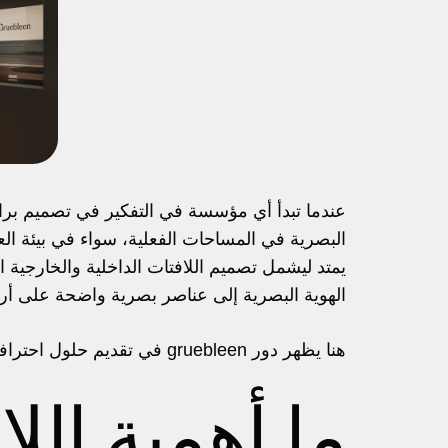
عندما تبدأ أي مؤسسة في التفكير في تصميم بران
البصرية في المساحات الفعلية، سواء في بيئة الع
يمتد ليشمل تصميم اللافتات الداخلية والخارجية 
الهوية البصرية إلى عناصر بصرية واضحة على أرض 
هنا يظهر دور gruebleen في تقديم حلول احترافية متكاملة تضمن أن تكون اللافتات انعكاسًا صادقًا ودقيقًا للهوية البصرية في مختلف البيئات.
ما أهمية الل