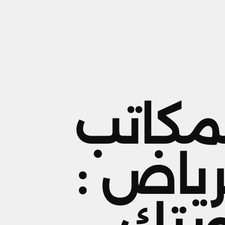
مكاتب
ياض :