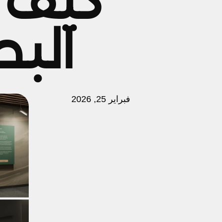
كيف 
البص
فبراير 25, 2026