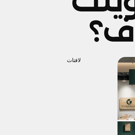
يتك
اف؟
لافتات