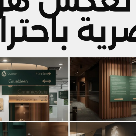
تعكس هو
رية باحتر