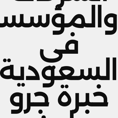
والمؤسسا
في
السعودية:
خبرة جرو