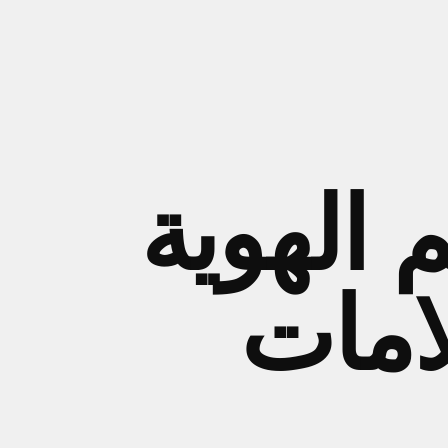
 الهوية
لامات