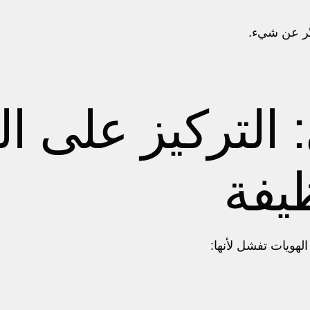
بّر عن شيء.
: التركيز على 
يفة
 الهويات تفشل لأنها: